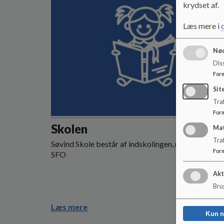
krydset af.
Læs mere i
Nød
Dis
For
Sit
Traf
For
Skolen
Ma
Tra
Søvind Skole består af indskolingen, mellemtrin &
For
SFO
Akt
Brug
Læs mere
Kun 