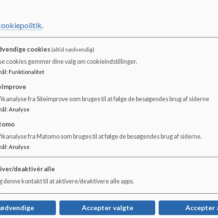
cookiepolitik
.
vendige cookies
(altid nødvendig)
se cookies gemmer dine valg om cookieindstillinger.
mål
:
Funktionalitet
eImprove
ikanalyse fra Siteimprove som bruges til at følge de besøgendes brug af siderne
mål
:
Analyse
Børnehuset
Et
tomo
fikanalyse fra Matomo som bruges til at følge de besøgendes brug af siderne.
Børnehuset består af dagplejen, vuggestue &
Søvin
mål
:
Analyse
børnehave
land
Fjor
iver/deaktivér alle
samd
vugge
 denne kontakt til at aktivere/deaktivere alle apps.
samt
Læs mere
Læs
nødvendige
Accepter valgte
Accepter 