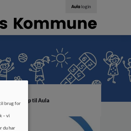
login
nd
Hjælp til Aula
il brug for
k – vi
r du har