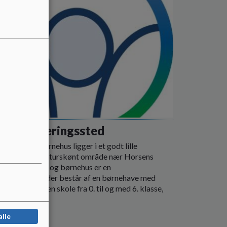
 samlet læringssted
d Skole og børnehus ligger i et godt lille
sbymiljø i et naturskønt område nær Horsens
d. Søvind skole og børnehus er en
riftsordning, der består af en børnehave med
stuepladser, en skole fra 0. til og med 6. klasse,
 en SFO.
 mere
alle